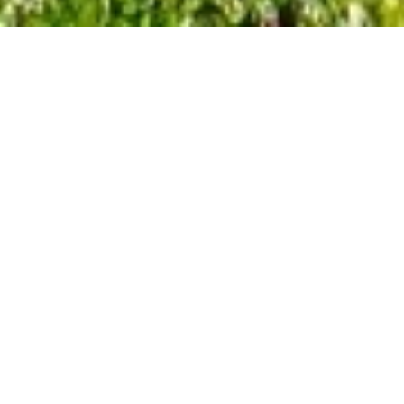
LOCATION VILLA
SAINT-JEAN-CAP-FERRAT
5 chambres
300 m²
Prix sur demande
·
Accueil
Location Villa Saint-Jean-Cap-Ferrat, 5