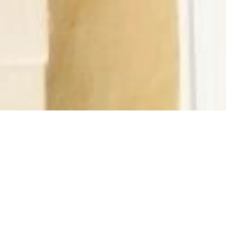
VERHUUR APPARTEMENT
BEAULIEU-SUR-MER
6 kamers
3 slaapkamers
154 m²
€ 1.950 / Maand