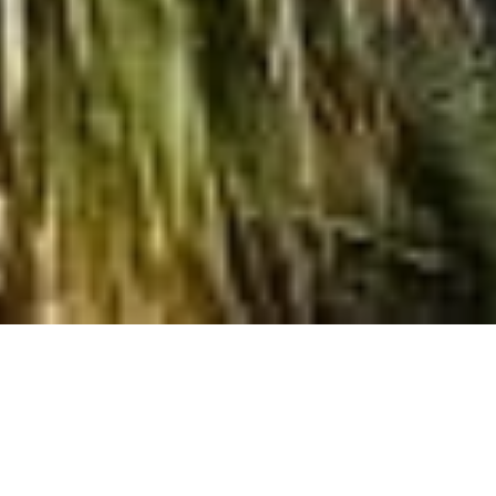
VERHUUR APPARTEMENT
SAINT-JEAN-CAP-FERRAT
3 kamers
2 slaapkamers
77 m²