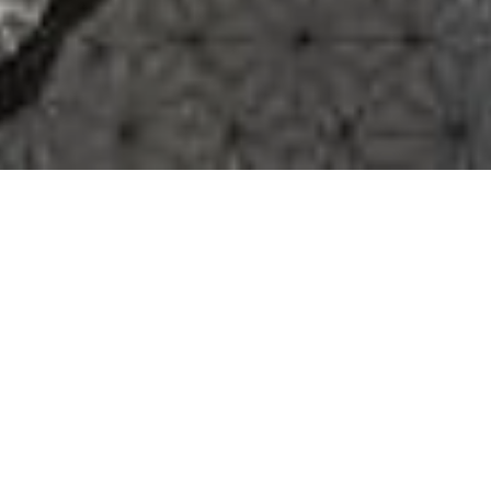
VERKOOP APPARTEMENT
NICE CIMIEZ
2 kamers
38.22 m²
€ 317.000
·