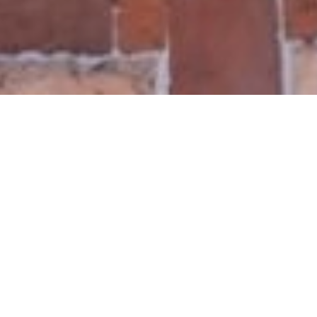
VERKOOP APPARTEMENT
VILLEFRANCHE-SUR-MER
123.54 m²
€ 1.750.000
·