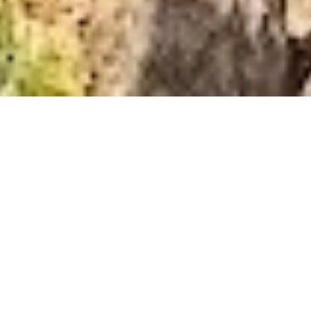
VERKOOP HUIS
ROQUEBRUNE-SUR-
ARGENS
4 kamers
3 slaapkamers
66 m²
€ 399.000
·