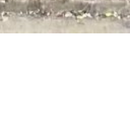
VERKOOP TERREIN
NICE RIMIEZ
637 m²
€ 50.000
·