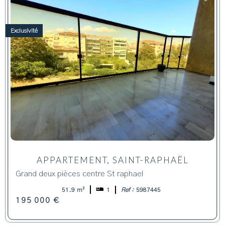
Exclusivité
APPARTEMENT, SAINT-RAPHAËL
Grand deux pièces centre St raphael
51.9 m²
1
Ref :
5987445
195 000 €