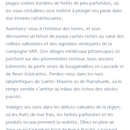
plages isolées bordées de forêts de pins parfumées, où
les eaux cristallines vous invitent à plonger vos pieds dans
leur étreinte rafraîchissante.
Aventurez-vous à l'intérieur des terres, et vous
découvrirez un trésor de joyaux cachés nichés au cœur des
collines vallonnées et des vignobles verdoyants de la
campagne VAR. Des villages médiévaux pittoresques se
perchent sur des promontoires rocheux, leurs anciens
bâtiments de pierre ornés de bougainvillées en cascade et
de fleurs éclatantes. Perdez-vous dans les rues
labyrinthiques de Sainte-Maxime ou de Ramatuelle, où le
temps semble s'arrêter au milieu des échos des siècles
passés.
Indulgez vos sens dans les délices culinaires de la région,
où les fruits de mer frais, les herbes parfumées et les
produits locaux prennent la vedette. Dînez en plein air
dans un restaurant en bord de mer à Bandol, savourant