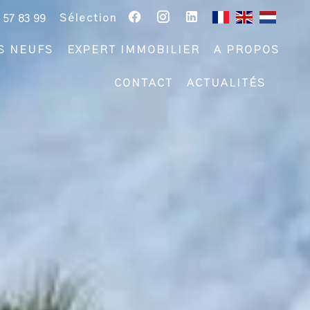
Sélection
 57 83 99
S NEUFS
EXPERT IMMOBILIER
A PROPOS
CONTACT
ACTUALITÉS