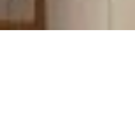
VENTE APPARTEMENT
NICE VIEUX NICE
2 pièces
1 chambre
38 m²
299 000 €
·
Accueil