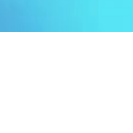
VENTE APPARTEMENT
SAINT-LAURENT-DU-VAR
LE PORT
4 pièces
139.62 m²
1 290 000 €
·