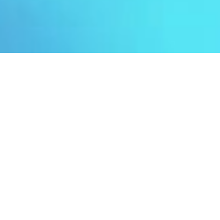
VENTE APPARTEMENT
SAINT-LAURENT-DU-VAR
LE PORT
4 pièces
139.62 m²
1 290 000 €
·