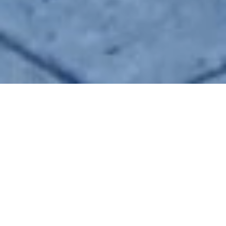
VENTE VILLA
BEAULIEU-SUR-MER
5 chambres
270.42 m²
Prix sur demande
·