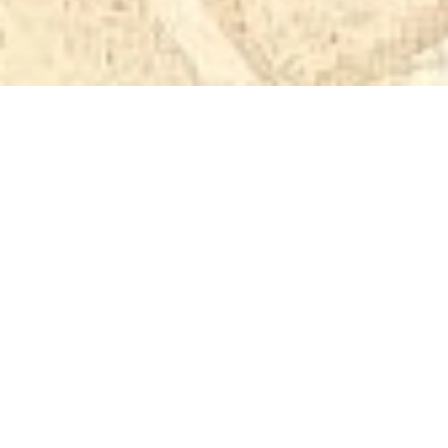
VENTE VILLA
BEAUSOLEIL MOYENNE
CORNICHE
6 pièces
2 chambres
145 m²
1 900 000 €
·