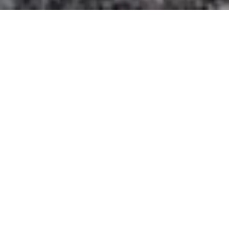
VENTE BASTIDE
LE TIGNET
8 pièces
5 chambres
224.28 m²
1 490 000 €
·
Accueil
Vente Bastide Le Tignet, 8 Pièces, 5 Chambres,
224.28 M², 1 490 000 €