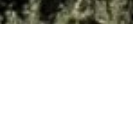
VENTE VILLA
VALBONNE
8 pièces
5 chambres
200 m²
1 870 000 €
·
Accueil