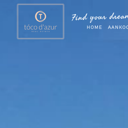
Find your drea
HOME
AANKO