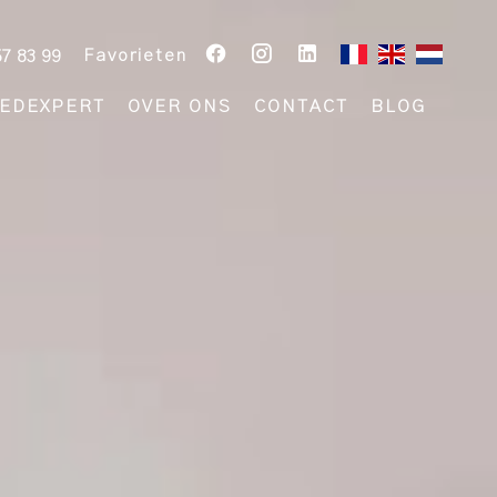
Favorieten
57 83 99
EDEXPERT
OVER ONS
CONTACT
BLOG