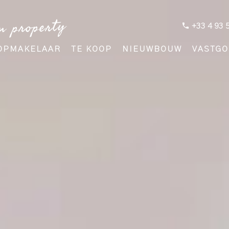
m property
+33 4 93 
OPMAKELAAR
TE KOOP
NIEUWBOUW
VASTGO