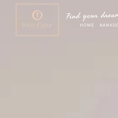
Find your drea
HOME
AANKO