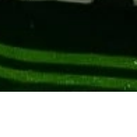
VERKOOP APPARTEMENT
NICE CIMIEZ
4 kamers
3 slaapkamers
78 m²