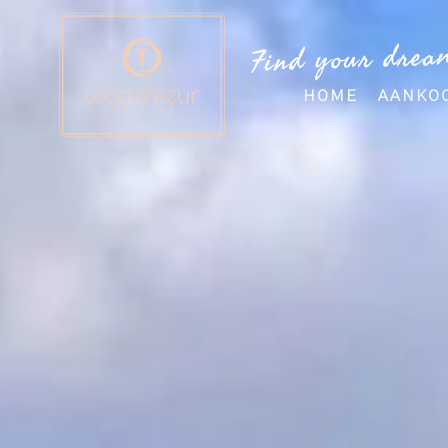
Find your drea
HOME
AANKO