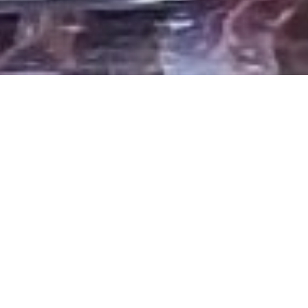
VERKOOP APPARTEMENT
VILLEFRANCHE-SUR-MER
MARINIÈRES
3 kamers
2 slaapkamers
52.93 m²
€ 445.000
·