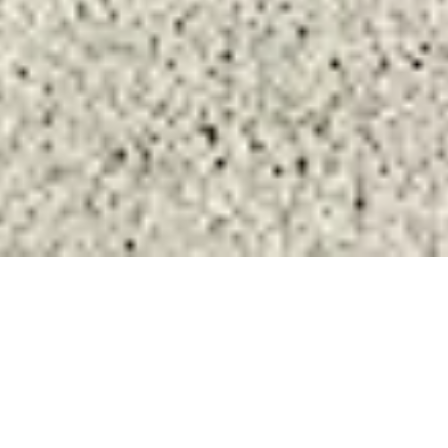
VERKOOP HUIS
ROQUEBRUNE-SUR-
ARGENS
5 kamers
3 slaapkamers
81.8 m²