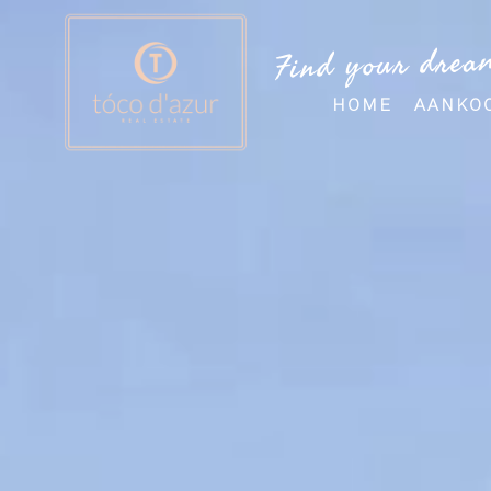
Find your drea
HOME
AANKO