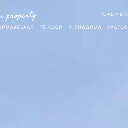
m property
+33 4 93 
OPMAKELAAR
TE KOOP
NIEUWBOUW
VASTGO