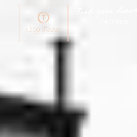
Find your drea
ACCUEIL