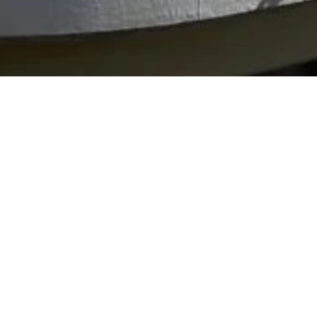
VERKOOP APPARTEMENT
BEAUSOLEIL
1 kamer
28 m²
€ 210.000
·